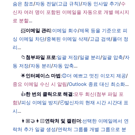
숨은 참조
/
자동 전달(고급 규칙)
/
자동 인사말 추가
/
수
신자 여러 명이 포함된 이메일을 자동으로 개별 메시지
로 분할
...
📨
이메일 관리
:
이메일 회수
/
제목 등을 기준으로 피
싱 이메일 차단
/
중복된 이메일 삭제
/
고급 검색
/
폴더 정
리
...
📁
첨부파일 프로
:
일괄 저장
/
일괄 분리
/
일괄 압축
/
자
동 저장
/
자동 분리
/
자동 압축
...
🌟
인터페이스 마법
:
😊더 예쁘고 멋진 이모지 제공
/
중요 이메일 수신 시 알림
/
Outlook 종료 대신 최소화
...
👍
한 번의 클릭으로 해결
:
모두 회신(첨부 파일 포
함)
/
피싱 이메일 방지
/
🕘발신자의 현재 시간 시간대 표
시
...
👩🏼‍🤝‍👩🏻
연락처 및 캘린더
:
선택한 이메일에서 연
락처 추가 일괄 생성
/
연락처 그룹를 개별 그룹으로 분