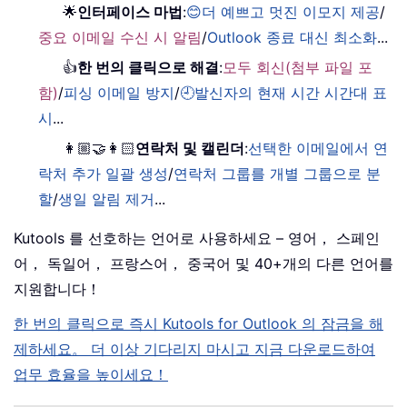
🌟
인터페이스 마법
:
😊더 예쁘고 멋진 이모지 제공
/
중요 이메일 수신 시 알림
/
Outlook 종료 대신 최소화
...
👍
한 번의 클릭으로 해결
:
모두 회신(첨부 파일 포
함)
/
피싱 이메일 방지
/
🕘발신자의 현재 시간 시간대 표
시
...
👩🏼‍🤝‍👩🏻
연락처 및 캘린더
:
선택한 이메일에서 연
락처 추가 일괄 생성
/
연락처 그룹를 개별 그룹으로 분
할
/
생일 알림 제거
...
Kutools 를 선호하는 언어로 사용하세요 – 영어， 스페인
어， 독일어， 프랑스어， 중국어 및 40+개의 다른 언어를
지원합니다！
한 번의 클릭으로 즉시 Kutools for Outlook 의 잠금을 해
제하세요。 더 이상 기다리지 마시고 지금 다운로드하여
업무 효율을 높이세요！