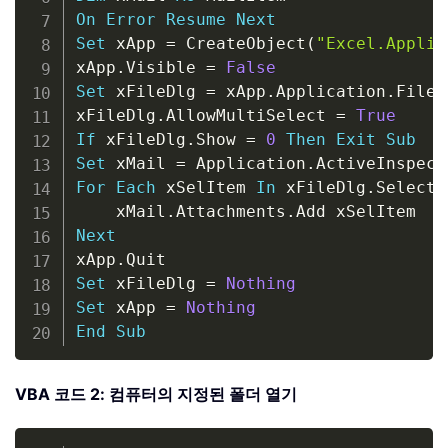
On
Error
Resume
Next
Set
 xApp 
=
 CreateObject
(
"Excel.Applic
xApp
.
Visible 
=
False
Set
 xFileDlg 
=
 xApp
.
Application
.
FileD
xFileDlg
.
AllowMultiSelect 
=
True
If
 xFileDlg
.
Show 
=
0
Then
Exit
Sub
Set
 xMail 
=
 Application
.
ActiveInspect
For
Each
 xSelItem 
In
 xFileDlg
.
Selecte
    xMail
.
Attachments
.
Next
xApp
.
Set
 xFileDlg 
=
Nothing
Set
 xApp 
=
Nothing
End
Sub
VBA 코드 2: 컴퓨터의 지정된 폴더 열기
Copy