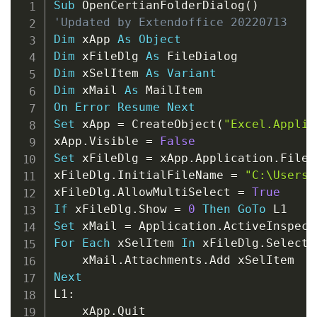
Sub
 OpenCertianFolderDialog
(
)
'Updated by Extendoffice 20220713
Dim
 xApp 
As
Object
Dim
 xFileDlg 
As
Dim
 xSelItem 
As
Variant
Dim
 xMail 
As
On
Error
Resume
Next
Set
 xApp 
=
 CreateObject
(
"Excel.Applic
xApp
.
Visible 
=
False
Set
 xFileDlg 
=
 xApp
.
Application
.
FileD
xFileDlg
.
InitialFileName 
=
"C:\Users\
xFileDlg
.
AllowMultiSelect 
=
True
If
 xFileDlg
.
Show 
=
0
Then
GoTo
Set
 xMail 
=
 Application
.
ActiveInspect
For
Each
 xSelItem 
In
 xFileDlg
.
Selecte
    xMail
.
Attachments
.
Next
L1
:
    xApp
.
Quit
