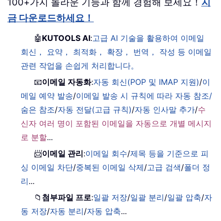
100+가지 놀라운 기능과 함께 경험해 보세요！
지
금 다운로드하세요！
🤖
KUTOOLS AI
:
고급 AI 기술을 활용하여 이메일
회신， 요약， 최적화， 확장， 번역， 작성 등 이메일
관련 작업을 손쉽게 처리합니다。
📧
이메일 자동화
:
자동 회신(POP 및 IMAP 지원)
/
이
메일 예약 발송
/
이메일 발송 시 규칙에 따라 자동 참조/
숨은 참조
/
자동 전달(고급 규칙)
/
자동 인사말 추가
/
수
신자 여러 명이 포함된 이메일을 자동으로 개별 메시지
로 분할
...
📨
이메일 관리
:
이메일 회수
/
제목 등을 기준으로 피
싱 이메일 차단
/
중복된 이메일 삭제
/
고급 검색
/
폴더 정
리
...
📁
첨부파일 프로
:
일괄 저장
/
일괄 분리
/
일괄 압축
/
자
동 저장
/
자동 분리
/
자동 압축
...