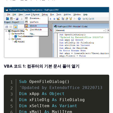
VBA 코드 1: 컴퓨터의 기본 문서 폴더 열기
Copy
Sub
 OpenFileDialog
(
)
'Updated by Extendoffice 20220713
Dim
 xApp 
As
Object
Dim
 xFileDlg 
As
Dim
 xSelItem 
As
Variant
Dim
 xMail 
As