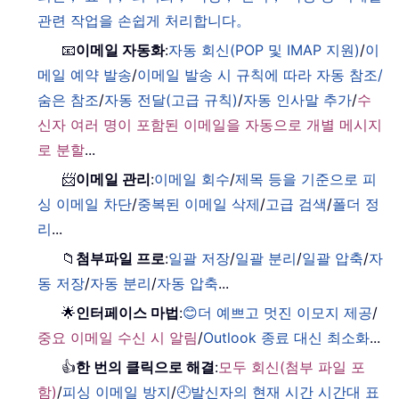
관련 작업을 손쉽게 처리합니다。
📧
이메일 자동화
:
자동 회신(POP 및 IMAP 지원)
/
이
메일 예약 발송
/
이메일 발송 시 규칙에 따라 자동 참조/
숨은 참조
/
자동 전달(고급 규칙)
/
자동 인사말 추가
/
수
신자 여러 명이 포함된 이메일을 자동으로 개별 메시지
로 분할
...
📨
이메일 관리
:
이메일 회수
/
제목 등을 기준으로 피
싱 이메일 차단
/
중복된 이메일 삭제
/
고급 검색
/
폴더 정
리
...
📁
첨부파일 프로
:
일괄 저장
/
일괄 분리
/
일괄 압축
/
자
동 저장
/
자동 분리
/
자동 압축
...
🌟
인터페이스 마법
:
😊더 예쁘고 멋진 이모지 제공
/
중요 이메일 수신 시 알림
/
Outlook 종료 대신 최소화
...
👍
한 번의 클릭으로 해결
:
모두 회신(첨부 파일 포
함)
/
피싱 이메일 방지
/
🕘발신자의 현재 시간 시간대 표