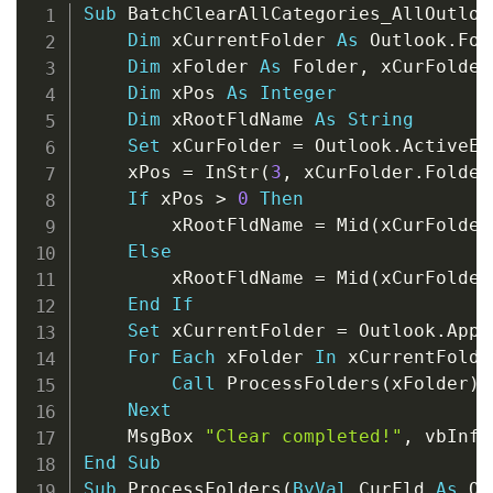
Copy
Sub
 BatchClearAllCategories_AllOutloo
Dim
 xCurrentFolder 
As
 Outlook
.
Fol
Dim
 xFolder 
As
 Folder
,
 xCurFolder
Dim
 xPos 
As
Integer
Dim
 xRootFldName 
As
String
Set
 xCurFolder 
=
 Outlook
.
ActiveEx
    xPos 
=
 InStr
(
3
,
 xCurFolder
.
Folder
If
 xPos 
>
0
Then
        xRootFldName 
=
 Mid
(
xCurFolder
Else
        xRootFldName 
=
 Mid
(
xCurFolder
End
If
Set
 xCurrentFolder 
=
 Outlook
.
Appl
For
Each
 xFolder 
In
 xCurrentFolde
Call
 ProcessFolders
(
xFolder
)
Next
    MsgBox 
"Clear completed!"
,
 vbInfo
End
Sub
Sub
 ProcessFolders
(
ByVal
 CurFld 
As
 Ou