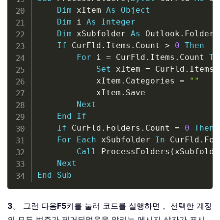
Dim
 xItem 
As
Object
Dim
 i 
As
Integer
Dim
 xSubfolder 
As
 Outlook
.
Folder

If
 CurFld
.
Items
.
Count 
>
0
Then
For
 i 
=
 CurFld
.
Items
.
Count 
To
Set
 xItem 
=
 CurFld
.
Items
.
            xItem
.
Categories 
=
""
            xItem
.
Save

Next
End
If
If
 CurFld
.
Folders
.
Count 
=
0
Then
For
Each
 xSubfolder 
In
 CurFld
.
Fol
Call
 ProcessFolders
(
xSubfolde
Next
End
Sub
3
。 그런 다음
F5
키를 눌러 코드를 실행하면， 선택한 계정
의 모든 범주가 제거되었음을 알리는 메시지 상자가 표시