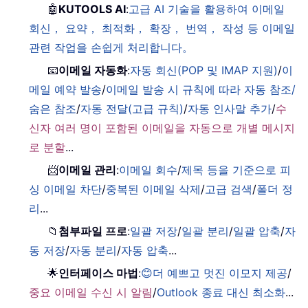
🤖
KUTOOLS AI
:
고급 AI 기술을 활용하여 이메일
회신， 요약， 최적화， 확장， 번역， 작성 등 이메일
관련 작업을 손쉽게 처리합니다。
📧
이메일 자동화
:
자동 회신(POP 및 IMAP 지원)
/
이
메일 예약 발송
/
이메일 발송 시 규칙에 따라 자동 참조/
숨은 참조
/
자동 전달(고급 규칙)
/
자동 인사말 추가
/
수
신자 여러 명이 포함된 이메일을 자동으로 개별 메시지
로 분할
...
📨
이메일 관리
:
이메일 회수
/
제목 등을 기준으로 피
싱 이메일 차단
/
중복된 이메일 삭제
/
고급 검색
/
폴더 정
리
...
📁
첨부파일 프로
:
일괄 저장
/
일괄 분리
/
일괄 압축
/
자
동 저장
/
자동 분리
/
자동 압축
...
🌟
인터페이스 마법
:
😊더 예쁘고 멋진 이모지 제공
/
중요 이메일 수신 시 알림
/
Outlook 종료 대신 최소화
...