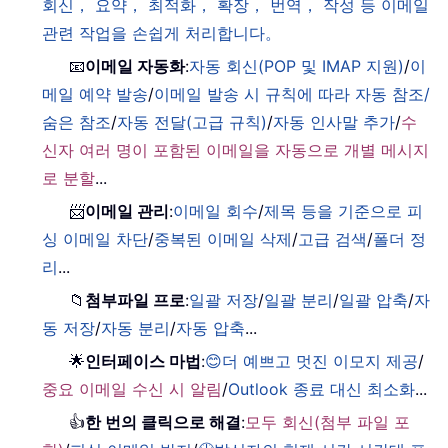
회신， 요약， 최적화， 확장， 번역， 작성 등 이메일
관련 작업을 손쉽게 처리합니다。
📧
이메일 자동화
:
자동 회신(POP 및 IMAP 지원)
/
이
메일 예약 발송
/
이메일 발송 시 규칙에 따라 자동 참조/
숨은 참조
/
자동 전달(고급 규칙)
/
자동 인사말 추가
/
수
신자 여러 명이 포함된 이메일을 자동으로 개별 메시지
로 분할
...
📨
이메일 관리
:
이메일 회수
/
제목 등을 기준으로 피
싱 이메일 차단
/
중복된 이메일 삭제
/
고급 검색
/
폴더 정
리
...
📁
첨부파일 프로
:
일괄 저장
/
일괄 분리
/
일괄 압축
/
자
동 저장
/
자동 분리
/
자동 압축
...
🌟
인터페이스 마법
:
😊더 예쁘고 멋진 이모지 제공
/
중요 이메일 수신 시 알림
/
Outlook 종료 대신 최소화
...
👍
한 번의 클릭으로 해결
:
모두 회신(첨부 파일 포