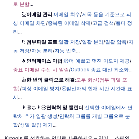
로 분할
...
📨
이메일 관리
:
이메일 회수
/
제목 등을 기준으로 피
싱 이메일 차단
/
중복된 이메일 삭제
/
고급 검색
/
폴더 정
리
...
📁
첨부파일 프로
:
일괄 저장
/
일괄 분리
/
일괄 압축
/
자
동 저장
/
자동 분리
/
자동 압축
...
🌟
인터페이스 마법
:
😊더 예쁘고 멋진 이모지 제공
/
중요 이메일 수신 시 알림
/
Outlook 종료 대신 최소화
...
👍
한 번의 클릭으로 해결
:
모두 회신(첨부 파일 포
함)
/
피싱 이메일 방지
/
🕘발신자의 현재 시간 시간대 표
시
...
👩🏼‍🤝‍👩🏻
연락처 및 캘린더
:
선택한 이메일에서 연
락처 추가 일괄 생성
/
연락처 그룹를 개별 그룹으로 분
할
/
생일 알림 제거
...
Kutools 를 선호하는 언어로 사용하세요 – 영어， 스페인