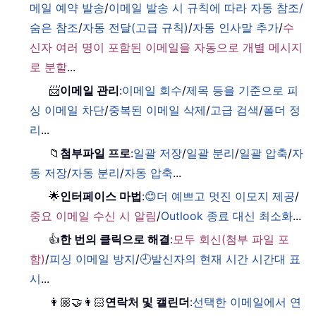
메일 예약 발송
/
이메일 발송 시 규칙에 따라 자동 참조/
숨은 참조
/
자동 전달(고급 규칙)
/
자동 인사말 추가
/
수
신자 여러 명이 포함된 이메일을 자동으로 개별 메시지
로 분할
...
📨
이메일 관리
:
이메일 회수
/
제목 등을 기준으로 피
싱 이메일 차단
/
중복된 이메일 삭제
/
고급 검색
/
폴더 정
리
...
📁
첨부파일 프로
:
일괄 저장
/
일괄 분리
/
일괄 압축
/
자
동 저장
/
자동 분리
/
자동 압축
...
🌟
인터페이스 마법
:
😊더 예쁘고 멋진 이모지 제공
/
중요 이메일 수신 시 알림
/
Outlook 종료 대신 최소화
...
👍
한 번의 클릭으로 해결
:
모두 회신(첨부 파일 포
함)
/
피싱 이메일 방지
/
🕘발신자의 현재 시간 시간대 표
시
...
👩🏼‍🤝‍👩🏻
연락처 및 캘린더
:
선택한 이메일에서 연