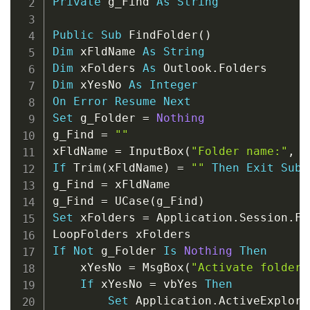
Private
 g_Find 
As
String
Public
Sub
 FindFolder
(
)
Dim
 xFldName 
As
String
Dim
 xFolders 
As
 Outlook
.
Dim
 xYesNo 
As
Integer
On
Error
Resume
Next
Set
 g_Folder 
=
Nothing
g_Find 
=
""
xFldName 
=
 InputBox
(
"Folder name:"
,
"
If
 Trim
(
xFldName
)
=
""
Then
Exit
Sub
g_Find 
=
 xFldName

g_Find 
=
 UCase
(
g_Find
)
Set
 xFolders 
=
 Application
.
Session
.
Fo
If
Not
 g_Folder 
Is
Nothing
Then
    xYesNo 
=
 MsgBox
(
"Activate folder:
If
 xYesNo 
=
 vbYes 
Then
Set
 Application
.
ActiveExplore