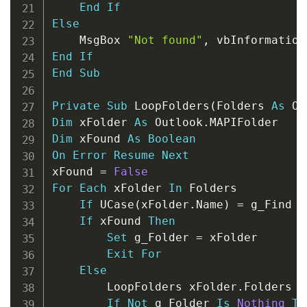
End
If
Else
    MsgBox 
"Not found"
,
 vbInformation
End
If
End
Sub
Private
Sub
 LoopFolders
(
Folders 
As
 Ou
Dim
 xFolder 
As
 Outlook
.
Dim
 xFound 
As
Boolean
On
Error
Resume
Next
xFound 
=
False
For
Each
 xFolder 
In
 Folders

If
 UCase
(
xFolder
.
Name
)
=
 g_Find 
T
If
 xFound 
Then
Set
 g_Folder 
=
 xFolder

Exit
For
Else
        LoopFolders xFolder
.
Folders

If
Not
 g_Folder 
Is
Nothing
Th