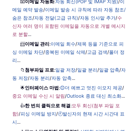
📧
이메일 자동화
:
자동 회신(POP 및 IMAP 지원)
/
이
메일 예약 발송
/
이메일 발송 시 규칙에 따라 자동 참조/
숨은 참조
/
자동 전달(고급 규칙)
/
자동 인사말 추가
/
수
신자 여러 명이 포함된 이메일을 자동으로 개별 메시지
로 분할
...
📨
이메일 관리
:
이메일 회수
/
제목 등을 기준으로 피
싱 이메일 차단
/
중복된 이메일 삭제
/
고급 검색
/
폴더 정
리
...
📁
첨부파일 프로
:
일괄 저장
/
일괄 분리
/
일괄 압축
/
자
동 저장
/
자동 분리
/
자동 압축
...
🌟
인터페이스 마법
:
😊더 예쁘고 멋진 이모지 제공
/
중요 이메일 수신 시 알림
/
Outlook 종료 대신 최소화
...
👍
한 번의 클릭으로 해결
:
모두 회신(첨부 파일 포
함)
/
피싱 이메일 방지
/
🕘발신자의 현재 시간 시간대 표
시
...