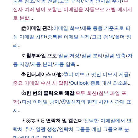
숨은 참조
/
자동 전달(고급 규칙)
/
자동 인사말 추가
/
수
신자 여러 명이 포함된 이메일을 자동으로 개별 메시지
로 분할
...
📨
이메일 관리
:
이메일 회수
/
제목 등을 기준으로 피
싱 이메일 차단
/
중복된 이메일 삭제
/
고급 검색
/
폴더 정
리
...
📁
첨부파일 프로
:
일괄 저장
/
일괄 분리
/
일괄 압축
/
자
동 저장
/
자동 분리
/
자동 압축
...
🌟
인터페이스 마법
:
😊더 예쁘고 멋진 이모지 제공
/
중요 이메일 수신 시 알림
/
Outlook 종료 대신 최소화
...
👍
한 번의 클릭으로 해결
:
모두 회신(첨부 파일 포
함)
/
피싱 이메일 방지
/
🕘발신자의 현재 시간 시간대 표
시
...
👩🏼‍🤝‍👩🏻
연락처 및 캘린더
:
선택한 이메일에서 연
락처 추가 일괄 생성
/
연락처 그룹를 개별 그룹으로 분
할
/
생일 알림 제거
...