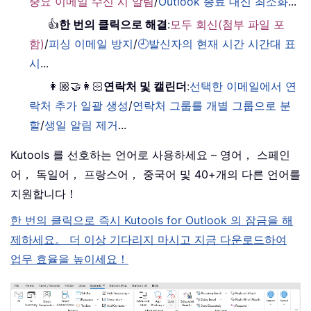
중요 이메일 수신 시 알림
/
Outlook 종료 대신 최소화
...
👍
한 번의 클릭으로 해결
:
모두 회신(첨부 파일 포
함)
/
피싱 이메일 방지
/
🕘발신자의 현재 시간 시간대 표
시
...
👩🏼‍🤝‍👩🏻
연락처 및 캘린더
:
선택한 이메일에서 연
락처 추가 일괄 생성
/
연락처 그룹를 개별 그룹으로 분
할
/
생일 알림 제거
...
Kutools 를 선호하는 언어로 사용하세요 – 영어， 스페인
어， 독일어， 프랑스어， 중국어 및 40+개의 다른 언어를
지원합니다！
한 번의 클릭으로 즉시 Kutools for Outlook 의 잠금을 해
제하세요。 더 이상 기다리지 마시고 지금 다운로드하여
업무 효율을 높이세요！