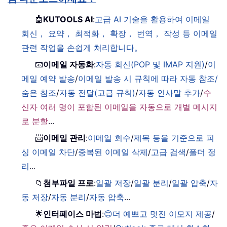
🤖
KUTOOLS AI
:
고급 AI 기술을 활용하여 이메일
회신， 요약， 최적화， 확장， 번역， 작성 등 이메일
관련 작업을 손쉽게 처리합니다。
📧
이메일 자동화
:
자동 회신(POP 및 IMAP 지원)
/
이
메일 예약 발송
/
이메일 발송 시 규칙에 따라 자동 참조/
숨은 참조
/
자동 전달(고급 규칙)
/
자동 인사말 추가
/
수
신자 여러 명이 포함된 이메일을 자동으로 개별 메시지
로 분할
...
📨
이메일 관리
:
이메일 회수
/
제목 등을 기준으로 피
싱 이메일 차단
/
중복된 이메일 삭제
/
고급 검색
/
폴더 정
리
...
📁
첨부파일 프로
:
일괄 저장
/
일괄 분리
/
일괄 압축
/
자
동 저장
/
자동 분리
/
자동 압축
...
🌟
인터페이스 마법
:
😊더 예쁘고 멋진 이모지 제공
/