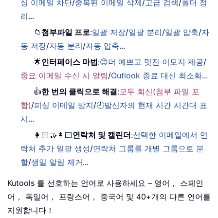
싱 이메일 차단
/
중복된 이메일 삭제
/
고급 검색
/
폴더 정
리
...
📁
첨부파일 프로
:
일괄 저장
/
일괄 분리
/
일괄 압축
/
자
동 저장
/
자동 분리
/
자동 압축
...
🌟
인터페이스 마법
:
😊더 예쁘고 멋진 이모지 제공
/
중요 이메일 수신 시 알림
/
Outlook 종료 대신 최소화
...
👍
한 번의 클릭으로 해결
:
모두 회신(첨부 파일 포
함)
/
피싱 이메일 방지
/
🕘발신자의 현재 시간 시간대 표
시
...
👩🏼‍🤝‍👩🏻
연락처 및 캘린더
:
선택한 이메일에서 연
락처 추가 일괄 생성
/
연락처 그룹를 개별 그룹으로 분
할
/
생일 알림 제거
...
Kutools 를 선호하는 언어로 사용하세요 – 영어， 스페인
어， 독일어， 프랑스어， 중국어 및 40+개의 다른 언어를
지원합니다！