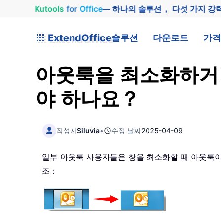
Kutools
for
Office
— 하나의 솔루션， 다섯 가지 강
ExtendOffice
솔루션
다운로드
가격
아웃룩을 최소화하거나
야 하나요？
작성자
Siluvia
•
수정 날짜
2025-04-09
일부 아웃룩 사용자들은 창을 최소화할 때 아웃룩
조：