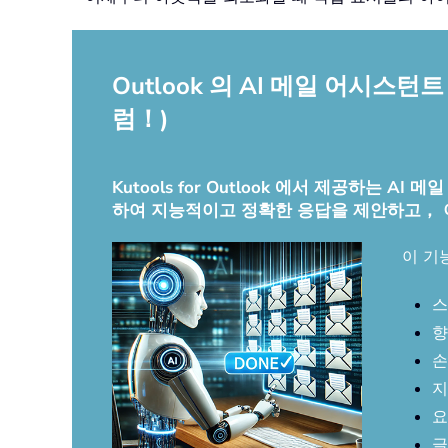
Outlook 의 AI 메일 어시
럼！)
Kutools for Outlook 에서 제공하는
하여 지능적이고 정확한 응답을 제안하고，
이 기
스
향
손
지
요
글