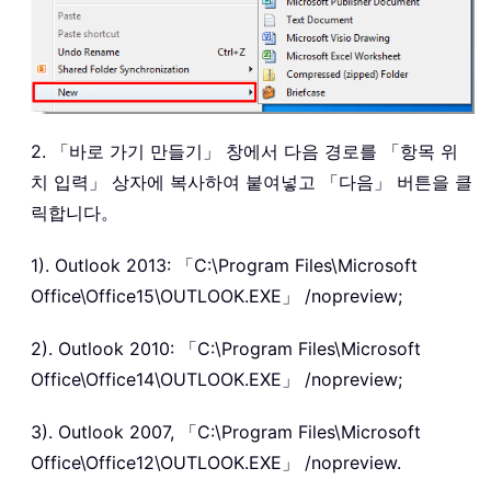
2. 「바로 가기 만들기」 창에서 다음 경로를 「항목 위
치 입력」 상자에 복사하여 붙여넣고 「다음」 버튼을 클
릭합니다。
1). Outlook 2013: 「C:\Program Files\Microsoft
Office\Office15\OUTLOOK.EXE」 /nopreview;
2). Outlook 2010: 「C:\Program Files\Microsoft
Office\Office14\OUTLOOK.EXE」 /nopreview;
3). Outlook 2007, 「C:\Program Files\Microsoft
Office\Office12\OUTLOOK.EXE」 /nopreview.