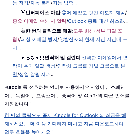
동 저장
/
자동 분리
/
자동 압축
...
🌟
인터페이스 마법
:
😊더 예쁘고 멋진 이모지 제공
/
중요 이메일 수신 시 알림
/
Outlook 종료 대신 최소화
...
👍
한 번의 클릭으로 해결
:
모두 회신(첨부 파일 포
함)
/
피싱 이메일 방지
/
🕘발신자의 현재 시간 시간대 표
시
...
👩🏼‍🤝‍👩🏻
연락처 및 캘린더
:
선택한 이메일에서 연
락처 추가 일괄 생성
/
연락처 그룹를 개별 그룹으로 분
할
/
생일 알림 제거
...
Kutools 를 선호하는 언어로 사용하세요 – 영어， 스페인
어， 독일어， 프랑스어， 중국어 및 40+개의 다른 언어를
지원합니다！
한 번의 클릭으로 즉시 Kutools for Outlook 의 잠금을 해
제하세요。 더 이상 기다리지 마시고 지금 다운로드하여
업무 효율을 높이세요！