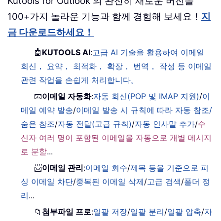
Kutools for Outlook 의 완전히 새로운 버전을
100+가지 놀라운 기능과 함께 경험해 보세요！
지
금 다운로드하세요！
🤖
KUTOOLS AI
:
고급 AI 기술을 활용하여 이메일
회신， 요약， 최적화， 확장， 번역， 작성 등 이메일
관련 작업을 손쉽게 처리합니다。
📧
이메일 자동화
:
자동 회신(POP 및 IMAP 지원)
/
이
메일 예약 발송
/
이메일 발송 시 규칙에 따라 자동 참조/
숨은 참조
/
자동 전달(고급 규칙)
/
자동 인사말 추가
/
수
신자 여러 명이 포함된 이메일을 자동으로 개별 메시지
로 분할
...
📨
이메일 관리
:
이메일 회수
/
제목 등을 기준으로 피
싱 이메일 차단
/
중복된 이메일 삭제
/
고급 검색
/
폴더 정
리
...
📁
첨부파일 프로
:
일괄 저장
/
일괄 분리
/
일괄 압축
/
자