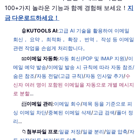
100+가지 놀라운 기능과 함께 경험해 보세요！
지
금 다운로드하세요！
🤖
KUTOOLS AI
:
고급 AI 기술을 활용하여 이메일
회신， 요약， 최적화， 확장， 번역， 작성 등 이메일
관련 작업을 손쉽게 처리합니다。
📧
이메일 자동화
:
자동 회신(POP 및 IMAP 지원)
/
이
메일 예약 발송
/
이메일 발송 시 규칙에 따라 자동 참조/
숨은 참조
/
자동 전달(고급 규칙)
/
자동 인사말 추가
/
수
신자 여러 명이 포함된 이메일을 자동으로 개별 메시지
로 분할
...
📨
이메일 관리
:
이메일 회수
/
제목 등을 기준으로 피
싱 이메일 차단
/
중복된 이메일 삭제
/
고급 검색
/
폴더 정
리
...
📁
첨부파일 프로
:
일괄 저장
/
일괄 분리
/
일괄 압축
/
자