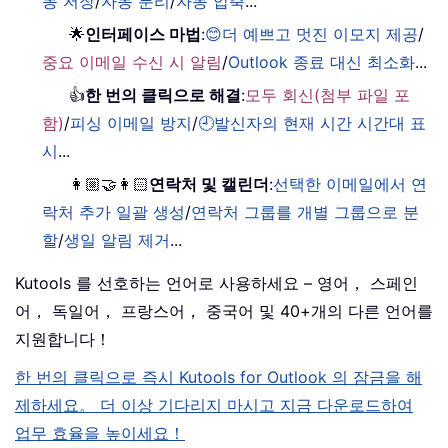
동 저장
/
자동 분리
/
자동 압축
...
🌟
인터페이스 마법
:
😊더 예쁘고 멋진 이모지 제공
/
중요 이메일 수신 시 알림
/
Outlook 종료 대신 최소화
...
👍
한 번의 클릭으로 해결
:
모두 회신(첨부 파일 포
함)
/
피싱 이메일 방지
/
🕘발신자의 현재 시간 시간대 표
시
...
👩🏼‍🤝‍👩🏻
연락처 및 캘린더
:
선택한 이메일에서 연
락처 추가 일괄 생성
/
연락처 그룹를 개별 그룹으로 분
할
/
생일 알림 제거
...
Kutools 를 선호하는 언어로 사용하세요 – 영어， 스페인
어， 독일어， 프랑스어， 중국어 및 40+개의 다른 언어를
지원합니다！
한 번의 클릭으로 즉시 Kutools for Outlook 의 잠금을 해
제하세요。 더 이상 기다리지 마시고 지금 다운로드하여
업무 효율을 높이세요！