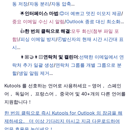
동 저장
/
자동 분리
/
자동 압축
...
🌟
인터페이스 마법
:
😊더 예쁘고 멋진 이모지 제공
/
중요 이메일 수신 시 알림
/
Outlook 종료 대신 최소화
...
👍
한 번의 클릭으로 해결
:
모두 회신(첨부 파일 포
함)
/
피싱 이메일 방지
/
🕘발신자의 현재 시간 시간대 표
시
...
👩🏼‍🤝‍👩🏻
연락처 및 캘린더
:
선택한 이메일에서 연
락처 추가 일괄 생성
/
연락처 그룹를 개별 그룹으로 분
할
/
생일 알림 제거
...
Kutools 를 선호하는 언어로 사용하세요 – 영어， 스페인
어， 독일어， 프랑스어， 중국어 및 40+개의 다른 언어를
지원합니다！
한 번의 클릭으로 즉시 Kutools for Outlook 의 잠금을 해
제하세요。 더 이상 기다리지 마시고 지금 다운로드하여
업무 효율을 높이세요！