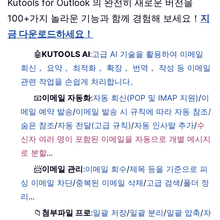
Kutools for Outlook 의 완전히 새로운 버전을
100+가지 놀라운 기능과 함께 경험해 보세요！
지
금 다운로드하세요！
🤖
KUTOOLS AI
:
고급 AI 기술을 활용하여 이메일
회신， 요약， 최적화， 확장， 번역， 작성 등 이메일
관련 작업을 손쉽게 처리합니다。
📧
이메일 자동화
:
자동 회신(POP 및 IMAP 지원)
/
이
메일 예약 발송
/
이메일 발송 시 규칙에 따라 자동 참조/
숨은 참조
/
자동 전달(고급 규칙)
/
자동 인사말 추가
/
수
신자 여러 명이 포함된 이메일을 자동으로 개별 메시지
로 분할
...
📨
이메일 관리
:
이메일 회수
/
제목 등을 기준으로 피
싱 이메일 차단
/
중복된 이메일 삭제
/
고급 검색
/
폴더 정
리
...
📁
첨부파일 프로
:
일괄 저장
/
일괄 분리
/
일괄 압축
/
자