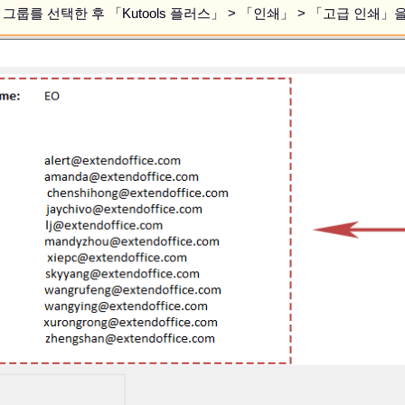
 그룹를 선택한 후 「Kutools 플러스」 > 「인쇄」 > 「고급 인쇄