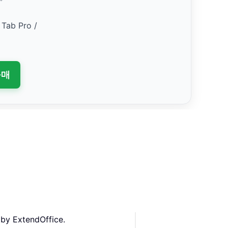
 Tab Pro /
구매
 by ExtendOffice.