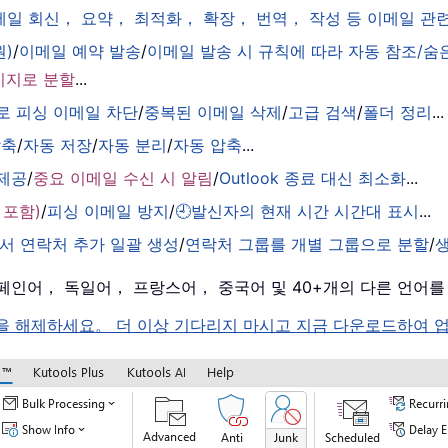
이메일 회신， 요약， 최적화， 확장， 번역， 작성 등 이메일 
원)
/
이메일 예약 발송
/
이메일 발송 시 규칙에 따라 자동 참조/숨
시지로 분할
...
로 피싱 이메일 차단
/
중복된 이메일 삭제
/
고급 검색
/
폴더 정리
...
압축
/
자동 저장
/
자동 분리
/
자동 압축
...
 제공
/
중요 이메일 수신 시 알림
/
Outlook 종료 대신 최소화
...
 포함)
/
피싱 이메일 방지
/
🕘발신자의 현재 시간 시간대 표시
...
서 연락처 추가 일괄 생성
/
연락처 그룹를 개별 그룹으로 분할
/
， 스페인어， 독일어， 프랑스어， 중국어 및 40+개의 다른 언어
k 의 잠금을 해제하세요。 더 이상 기다리지 마시고 지금 다운로드하