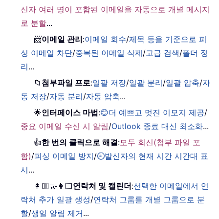
신자 여러 명이 포함된 이메일을 자동으로 개별 메시지
로 분할
...
📨
이메일 관리
:
이메일 회수
/
제목 등을 기준으로 피
싱 이메일 차단
/
중복된 이메일 삭제
/
고급 검색
/
폴더 정
리
...
📁
첨부파일 프로
:
일괄 저장
/
일괄 분리
/
일괄 압축
/
자
동 저장
/
자동 분리
/
자동 압축
...
🌟
인터페이스 마법
:
😊더 예쁘고 멋진 이모지 제공
/
중요 이메일 수신 시 알림
/
Outlook 종료 대신 최소화
...
👍
한 번의 클릭으로 해결
:
모두 회신(첨부 파일 포
함)
/
피싱 이메일 방지
/
🕘발신자의 현재 시간 시간대 표
시
...
👩🏼‍🤝‍👩🏻
연락처 및 캘린더
:
선택한 이메일에서 연
락처 추가 일괄 생성
/
연락처 그룹를 개별 그룹으로 분
할
/
생일 알림 제거
...