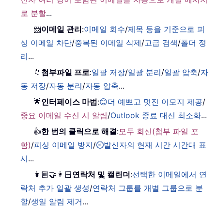
로 분할
...
📨
이메일 관리
:
이메일 회수
/
제목 등을 기준으로 피
싱 이메일 차단
/
중복된 이메일 삭제
/
고급 검색
/
폴더 정
리
...
📁
첨부파일 프로
:
일괄 저장
/
일괄 분리
/
일괄 압축
/
자
동 저장
/
자동 분리
/
자동 압축
...
🌟
인터페이스 마법
:
😊더 예쁘고 멋진 이모지 제공
/
중요 이메일 수신 시 알림
/
Outlook 종료 대신 최소화
...
👍
한 번의 클릭으로 해결
:
모두 회신(첨부 파일 포
함)
/
피싱 이메일 방지
/
🕘발신자의 현재 시간 시간대 표
시
...
👩🏼‍🤝‍👩🏻
연락처 및 캘린더
:
선택한 이메일에서 연
락처 추가 일괄 생성
/
연락처 그룹를 개별 그룹으로 분
할
/
생일 알림 제거
...