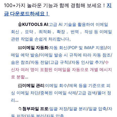
100+가지 놀라운 기능과 함께 경험해 보세요！
지
금 다운로드하세요！
🤖
KUTOOLS AI
:
고급 AI 기술을 활용하여 이메일
회신， 요약， 최적화， 확장， 번역， 작성 등 이메일
관련 작업을 손쉽게 처리합니다。
📧
이메일 자동화
:
자동 회신(POP 및 IMAP 지원)
/
이
메일 예약 발송
/
이메일 발송 시 규칙에 따라 자동 참조/
숨은 참조
/
자동 전달(고급 규칙)
/
자동 인사말 추가
/
수
신자 여러 명이 포함된 이메일을 자동으로 개별 메시지
로 분할
...
📨
이메일 관리
:
이메일 회수
/
제목 등을 기준으로 피
싱 이메일 차단
/
중복된 이메일 삭제
/
고급 검색
/
폴더 정
리
...
📁
첨부파일 프로
:
일괄 저장
/
일괄 분리
/
일괄 압축
/
자
동 저장
/
자동 분리
/
자동 압축
...