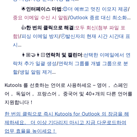
🌟
인터페이스 마법
:
😊더 예쁘고 멋진 이모지 제공
/
중요 이메일 수신 시 알림
/
Outlook 종료 대신 최소화
...
👍
한 번의 클릭으로 해결
:
모두 회신(첨부 파일 포
함)
/
피싱 이메일 방지
/
🕘발신자의 현재 시간 시간대 표
시
...
👩🏼‍🤝‍👩🏻
연락처 및 캘린더
:
선택한 이메일에서 연
락처 추가 일괄 생성
/
연락처 그룹를 개별 그룹으로 분
할
/
생일 알림 제거
...
Kutools 를 선호하는 언어로 사용하세요 – 영어， 스페인
어， 독일어， 프랑스어， 중국어 및 40+개의 다른 언어를
지원합니다！
한 번의 클릭으로 즉시 Kutools for Outlook 의 잠금을 해
제하세요。 더 이상 기다리지 마시고 지금 다운로드하여
업무 효율을 높이세요！