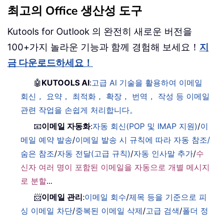
최고의 Office 생산성 도구
Kutools for Outlook 의 완전히 새로운 버전을
100+가지 놀라운 기능과 함께 경험해 보세요！
지
금 다운로드하세요！
🤖
KUTOOLS AI
:
고급 AI 기술을 활용하여 이메일
회신， 요약， 최적화， 확장， 번역， 작성 등 이메일
관련 작업을 손쉽게 처리합니다。
📧
이메일 자동화
:
자동 회신(POP 및 IMAP 지원)
/
이
메일 예약 발송
/
이메일 발송 시 규칙에 따라 자동 참조/
숨은 참조
/
자동 전달(고급 규칙)
/
자동 인사말 추가
/
수
신자 여러 명이 포함된 이메일을 자동으로 개별 메시지
로 분할
...
📨
이메일 관리
:
이메일 회수
/
제목 등을 기준으로 피
싱 이메일 차단
/
중복된 이메일 삭제
/
고급 검색
/
폴더 정