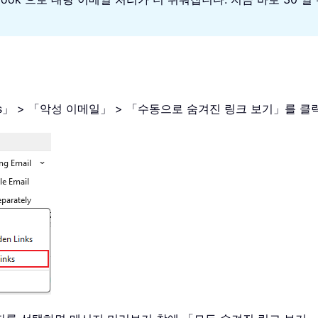
 「Kutools」 > 「악성 이메일」 > 「수동으로 숨겨진 링크 보기」를