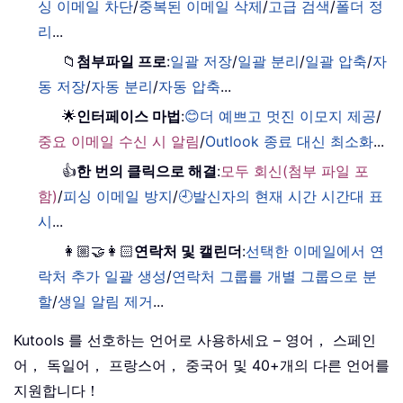
싱 이메일 차단
/
중복된 이메일 삭제
/
고급 검색
/
폴더 정
리
...
📁
첨부파일 프로
:
일괄 저장
/
일괄 분리
/
일괄 압축
/
자
동 저장
/
자동 분리
/
자동 압축
...
🌟
인터페이스 마법
:
😊더 예쁘고 멋진 이모지 제공
/
중요 이메일 수신 시 알림
/
Outlook 종료 대신 최소화
...
👍
한 번의 클릭으로 해결
:
모두 회신(첨부 파일 포
함)
/
피싱 이메일 방지
/
🕘발신자의 현재 시간 시간대 표
시
...
👩🏼‍🤝‍👩🏻
연락처 및 캘린더
:
선택한 이메일에서 연
락처 추가 일괄 생성
/
연락처 그룹를 개별 그룹으로 분
할
/
생일 알림 제거
...
Kutools 를 선호하는 언어로 사용하세요 – 영어， 스페인
어， 독일어， 프랑스어， 중국어 및 40+개의 다른 언어를
지원합니다！