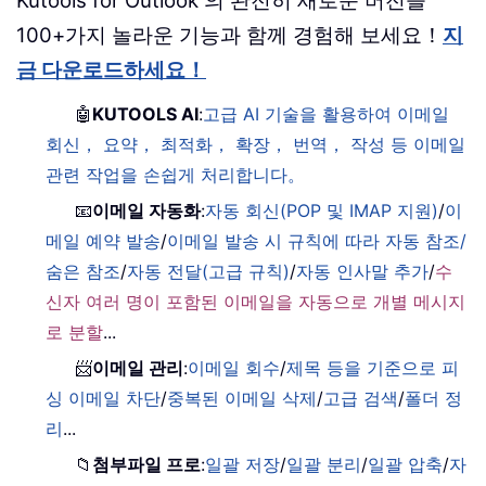
Kutools for Outlook 의 완전히 새로운 버전을
100+가지 놀라운 기능과 함께 경험해 보세요！
지
금 다운로드하세요！
🤖
KUTOOLS AI
:
고급 AI 기술을 활용하여 이메일
회신， 요약， 최적화， 확장， 번역， 작성 등 이메일
관련 작업을 손쉽게 처리합니다。
📧
이메일 자동화
:
자동 회신(POP 및 IMAP 지원)
/
이
메일 예약 발송
/
이메일 발송 시 규칙에 따라 자동 참조/
숨은 참조
/
자동 전달(고급 규칙)
/
자동 인사말 추가
/
수
신자 여러 명이 포함된 이메일을 자동으로 개별 메시지
로 분할
...
📨
이메일 관리
:
이메일 회수
/
제목 등을 기준으로 피
싱 이메일 차단
/
중복된 이메일 삭제
/
고급 검색
/
폴더 정
리
...
📁
첨부파일 프로
:
일괄 저장
/
일괄 분리
/
일괄 압축
/
자