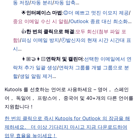
동 저장
/
자동 분리
/
자동 압축
...
🌟
인터페이스 마법
:
😊더 예쁘고 멋진 이모지 제공
/
중요 이메일 수신 시 알림
/
Outlook 종료 대신 최소화
...
👍
한 번의 클릭으로 해결
:
모두 회신(첨부 파일 포
함)
/
피싱 이메일 방지
/
🕘발신자의 현재 시간 시간대 표
시
...
👩🏼‍🤝‍👩🏻
연락처 및 캘린더
:
선택한 이메일에서 연
락처 추가 일괄 생성
/
연락처 그룹를 개별 그룹으로 분
할
/
생일 알림 제거
...
Kutools 를 선호하는 언어로 사용하세요 – 영어， 스페인
어， 독일어， 프랑스어， 중국어 및 40+개의 다른 언어를
지원합니다！
한 번의 클릭으로 즉시 Kutools for Outlook 의 잠금을 해
제하세요。 더 이상 기다리지 마시고 지금 다운로드하여
업무 효율을 높이세요！