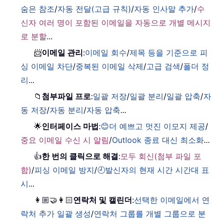
숨은 참조
/
자동 전달(고급 규칙)
/
자동 인사말 추가
/
수
신자 여러 명이 포함된 이메일을 자동으로 개별 메시지
로 분할
...
📨
이메일 관리
:
이메일 회수
/
제목 등을 기준으로 피
싱 이메일 차단
/
중복된 이메일 삭제
/
고급 검색
/
폴더 정
리
...
📁
첨부파일 프로
:
일괄 저장
/
일괄 분리
/
일괄 압축
/
자
동 저장
/
자동 분리
/
자동 압축
...
🌟
인터페이스 마법
:
😊더 예쁘고 멋진 이모지 제공
/
중요 이메일 수신 시 알림
/
Outlook 종료 대신 최소화
...
👍
한 번의 클릭으로 해결
:
모두 회신(첨부 파일 포
함)
/
피싱 이메일 방지
/
🕘발신자의 현재 시간 시간대 표
시
...
👩🏼‍🤝‍👩🏻
연락처 및 캘린더
:
선택한 이메일에서 연
락처 추가 일괄 생성
/
연락처 그룹를 개별 그룹으로 분