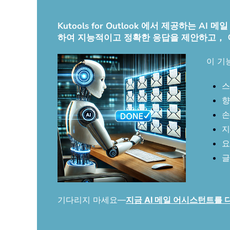
Kutools for Outlook 에서 제공하는
하여 지능적이고 정확한 응답을 제안하고，
이 기
스
향
손
지
요
글
기다리지 마세요—
지금 AI 메일 어시스턴트를