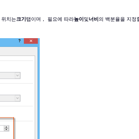
 위치는
크기
탭이며， 필요에 따라
높이
및
너비
의 백분율을 지정할