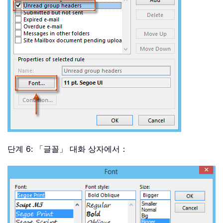
단계 6: 「글꼴」 대화 상자에서：