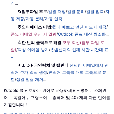
리
...
📁
첨부파일 프로
:
일괄 저장
/
일괄 분리
/
일괄 압축
/
자
동 저장
/
자동 분리
/
자동 압축
...
🌟
인터페이스 마법
:
😊더 예쁘고 멋진 이모지 제공
/
중요 이메일 수신 시 알림
/
Outlook 종료 대신 최소화
...
👍
한 번의 클릭으로 해결
:
모두 회신(첨부 파일 포
함)
/
피싱 이메일 방지
/
🕘발신자의 현재 시간 시간대 표
시
...
👩🏼‍🤝‍👩🏻
연락처 및 캘린더
:
선택한 이메일에서 연
락처 추가 일괄 생성
/
연락처 그룹를 개별 그룹으로 분
할
/
생일 알림 제거
...
Kutools 를 선호하는 언어로 사용하세요 – 영어， 스페인
어， 독일어， 프랑스어， 중국어 및 40+개의 다른 언어를
지원합니다！