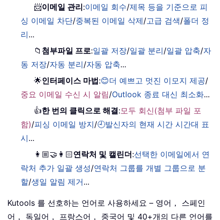
📨
이메일 관리
:
이메일 회수
/
제목 등을 기준으로 피
싱 이메일 차단
/
중복된 이메일 삭제
/
고급 검색
/
폴더 정
리
...
📁
첨부파일 프로
:
일괄 저장
/
일괄 분리
/
일괄 압축
/
자
동 저장
/
자동 분리
/
자동 압축
...
🌟
인터페이스 마법
:
😊더 예쁘고 멋진 이모지 제공
/
중요 이메일 수신 시 알림
/
Outlook 종료 대신 최소화
...
👍
한 번의 클릭으로 해결
:
모두 회신(첨부 파일 포
함)
/
피싱 이메일 방지
/
🕘발신자의 현재 시간 시간대 표
시
...
👩🏼‍🤝‍👩🏻
연락처 및 캘린더
:
선택한 이메일에서 연
락처 추가 일괄 생성
/
연락처 그룹를 개별 그룹으로 분
할
/
생일 알림 제거
...
Kutools 를 선호하는 언어로 사용하세요 – 영어， 스페인
어， 독일어， 프랑스어， 중국어 및 40+개의 다른 언어를