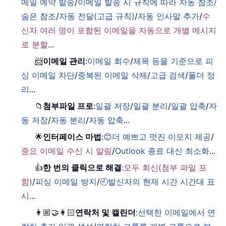
메일 예약 발송
/
이메일 발송 시 규칙에 따라 자동 참조/
숨은 참조
/
자동 전달(고급 규칙)
/
자동 인사말 추가
/
수
신자 여러 명이 포함된 이메일을 자동으로 개별 메시지
로 분할
...
📨
이메일 관리
:
이메일 회수
/
제목 등을 기준으로 피
싱 이메일 차단
/
중복된 이메일 삭제
/
고급 검색
/
폴더 정
리
...
📁
첨부파일 프로
:
일괄 저장
/
일괄 분리
/
일괄 압축
/
자
동 저장
/
자동 분리
/
자동 압축
...
🌟
인터페이스 마법
:
😊더 예쁘고 멋진 이모지 제공
/
중요 이메일 수신 시 알림
/
Outlook 종료 대신 최소화
...
👍
한 번의 클릭으로 해결
:
모두 회신(첨부 파일 포
함)
/
피싱 이메일 방지
/
🕘발신자의 현재 시간 시간대 표
시
...
👩🏼‍🤝‍👩🏻
연락처 및 캘린더
:
선택한 이메일에서 연