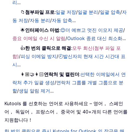
리
...
📁
첨부파일 프로
:
일괄 저장
/
일괄 분리
/
일괄 압축
/
자
동 저장
/
자동 분리
/
자동 압축
...
🌟
인터페이스 마법
:
😊더 예쁘고 멋진 이모지 제공
/
중요 이메일 수신 시 알림
/
Outlook 종료 대신 최소화
...
👍
한 번의 클릭으로 해결
:
모두 회신(첨부 파일 포
함)
/
피싱 이메일 방지
/
🕘발신자의 현재 시간 시간대 표
시
...
👩🏼‍🤝‍👩🏻
연락처 및 캘린더
:
선택한 이메일에서 연
락처 추가 일괄 생성
/
연락처 그룹를 개별 그룹으로 분
할
/
생일 알림 제거
...
Kutools 를 선호하는 언어로 사용하세요 – 영어， 스페인
어， 독일어， 프랑스어， 중국어 및 40+개의 다른 언어를
지원합니다！
한 번의 클릭으로 즉시 Kutools for Outlook 의 잠금을 해