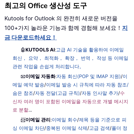
최고의 Office 생산성 도구
Kutools for Outlook 의 완전히 새로운 버전을
100+가지 놀라운 기능과 함께 경험해 보세요！
지
금 다운로드하세요！
🤖
KUTOOLS AI
:
고급 AI 기술을 활용하여 이메일
회신， 요약， 최적화， 확장， 번역， 작성 등 이메일
관련 작업을 손쉽게 처리합니다。
📧
이메일 자동화
:
자동 회신(POP 및 IMAP 지원)
/
이
메일 예약 발송
/
이메일 발송 시 규칙에 따라 자동 참조/
숨은 참조
/
자동 전달(고급 규칙)
/
자동 인사말 추가
/
수
신자 여러 명이 포함된 이메일을 자동으로 개별 메시지
로 분할
...
📨
이메일 관리
:
이메일 회수
/
제목 등을 기준으로 피
싱 이메일 차단
/
중복된 이메일 삭제
/
고급 검색
/
폴더 정