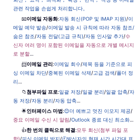
관련 작업을 손쉽게 처리합니다。
📧
이메일 자동화
:
자동 회신(POP 및 IMAP 지원)
/
이
메일 예약 발송
/
이메일 발송 시 규칙에 따라 자동 참조/
숨은 참조
/
자동 전달(고급 규칙)
/
자동 인사말 추가
/
수
신자 여러 명이 포함된 이메일을 자동으로 개별 메시지
로 분할
...
📨
이메일 관리
:
이메일 회수
/
제목 등을 기준으로 피
싱 이메일 차단
/
중복된 이메일 삭제
/
고급 검색
/
폴더 정
리
...
📁
첨부파일 프로
:
일괄 저장
/
일괄 분리
/
일괄 압축
/
자
동 저장
/
자동 분리
/
자동 압축
...
🌟
인터페이스 마법
:
😊더 예쁘고 멋진 이모지 제공
/
중요 이메일 수신 시 알림
/
Outlook 종료 대신 최소화
...
👍
한 번의 클릭으로 해결
:
모두 회신(첨부 파일 포
함)
/
피싱 이메일 방지
/
🕘발신자의 현재 시간 시간대 표