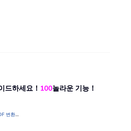
그레이드하세요！
100
놀라운 기능！
DF 변환
...