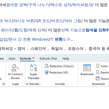
거하세요
여분 공백
/
구역 나누기
/
텍스트 상자
/
하이퍼링크
/ 더 많
크 박스
/
라디오 버튼
/
QR 코드
/
바코드
/
여러 그림
/ 더 많은 기
 페이지
/
표
/
도형
/
제목 단락
/ 더 많은
선택 기능으로
탐색을 강화
 삽입
/
문서 간 전환 Windows
/
11
변환
도구
...
로 사용하세요 – 영어， 스페인어， 독일어， 프랑스어， 중국어 등