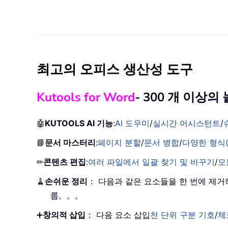
최고의 오피스 생산성 도구
Kutools for Word
- 300 개 이상
🤖
KUTOOLS AI 기능
:
AI 도우미
/
실시간 어시스턴트
/
📘
문서 마스터리
:
페이지 분할
/
문서 병합
/
다양한 형식(
✏
콘텐츠 편집
:
여러 파일에서 일괄 찾기 및 바꾸기
/
모
🧹
손쉬운 정리
： 다음과 같은 요소들을 한 번에 제
룹。。。
➕
창의적 삽입
： 다음 요소 삽입
천 단위 구분 기호
/
체