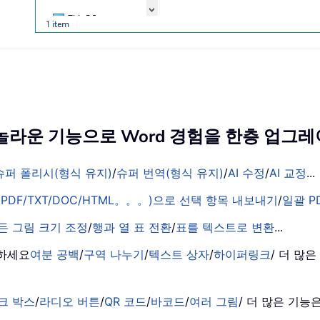
의 놀라운 기능으로 Word 경험을 한층 업
슈퍼 폴리시(형식 유지)
/
슈퍼 번역(형식 유지)
/
AI 수정
/
AI 교정
...
PDF/TXT/DOC/HTML。。。)으로 선택 항목 내보내기
/
일괄 P
든 그림 크기 조정
/
행과 열 표 전환
/
표를 텍스트로 변환
...
거하세요
여분 공백
/
구역 나누기
/
텍스트 상자
/
하이퍼링크
/ 더 많
크 박스
/
라디오 버튼
/
QR 코드
/
바코드
/
여러 그림
/ 더 많은 기