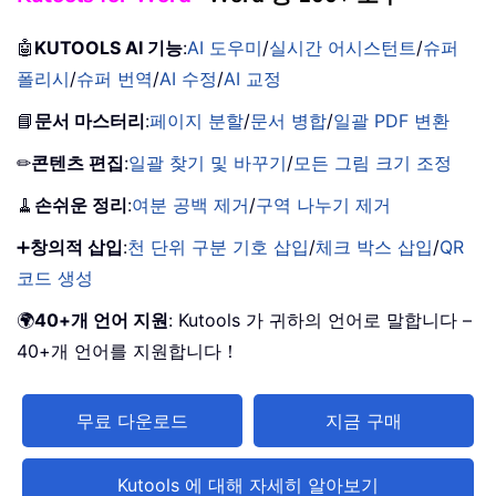
🤖
KUTOOLS AI 기능
:
AI 도우미
/
실시간 어시스턴트
/
슈퍼
폴리시
/
슈퍼 번역
/
AI 수정
/
AI 교정
📘
문서 마스터리
:
페이지 분할
/
문서 병합
/
일괄 PDF 변환
✏
콘텐츠 편집
:
일괄 찾기 및 바꾸기
/
모든 그림 크기 조정
🧹
손쉬운 정리
:
여분 공백 제거
/
구역 나누기 제거
➕
창의적 삽입
:
천 단위 구분 기호 삽입
/
체크 박스 삽입
/
QR
코드 생성
🌍
40+개 언어 지원
: Kutools 가 귀하의 언어로 말합니다 –
40+개 언어를 지원합니다！
무료 다운로드
지금 구매
Kutools 에 대해 자세히 알아보기