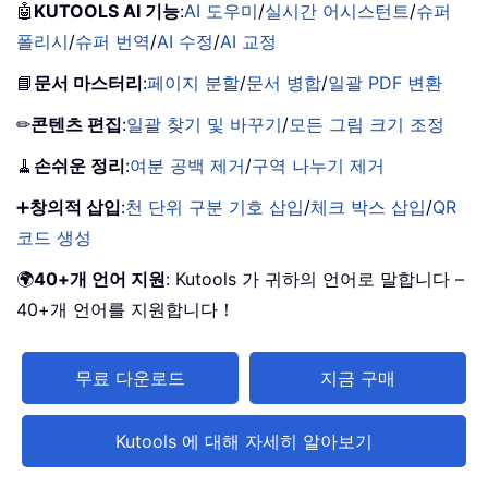
🤖
KUTOOLS AI 기능
:
AI 도우미
/
실시간 어시스턴트
/
슈퍼
폴리시
/
슈퍼 번역
/
AI 수정
/
AI 교정
📘
문서 마스터리
:
페이지 분할
/
문서 병합
/
일괄 PDF 변환
✏
콘텐츠 편집
:
일괄 찾기 및 바꾸기
/
모든 그림 크기 조정
🧹
손쉬운 정리
:
여분 공백 제거
/
구역 나누기 제거
➕
창의적 삽입
:
천 단위 구분 기호 삽입
/
체크 박스 삽입
/
QR
코드 생성
🌍
40+개 언어 지원
: Kutools 가 귀하의 언어로 말합니다 –
40+개 언어를 지원합니다！
무료 다운로드
지금 구매
Kutools 에 대해 자세히 알아보기