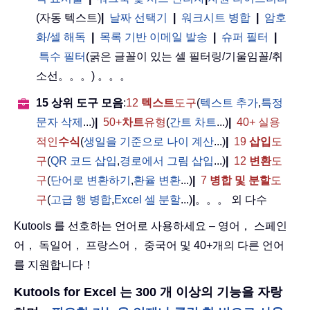
(자동 텍스트)
|
날짜 선택기
|
워크시트 병합
|
암호
화/셀 해독
|
목록 기반 이메일 발송
|
슈퍼 필터
|
특수 필터
(굵은 글꼴이 있는 셀 필터링/기울임꼴/취
소선。。。) 。。。
15 상위 도구 모음
:
12
텍스트
도구
(
텍스트 추가
,
특정
문자 삭제
...)
|
50+
차트
유형
(
간트 차트
...)
|
40+ 실용
적인
수식
(
생일을 기준으로 나이 계산
...)
|
19
삽입
도
구
(
QR 코드 삽입
,
경로에서 그림 삽입
...)
|
12
변환
도
구
(
단어로 변환하기
,
환율 변환
...)
|
7
병합 및 분할
도
구
(
고급 행 병합
,
Excel 셀 분할
...)
|
。。。 외 다수
Kutools 를 선호하는 언어로 사용하세요 – 영어， 스페인
어， 독일어， 프랑스어， 중국어 및 40+개의 다른 언어
를 지원합니다！
Kutools for Excel 는 300 개 이상의 기능을 자랑