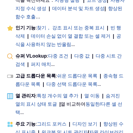
석를 혁신하세요：
지능형 실행
|
코드 생성
|
사용자
지정 수식 생성
|
데이터 분석 및 차트 생성
|
향상된
함수 호출
…
인기 기능
:
찾기， 강조 표시 또는 중복 표시
|
빈 행
삭제
|
데이터 손실 없이 열 결합 또는 셀 제거
|
공
식을 사용하지 않는 반올림
...
슈퍼 VLookup
:
다중 조건
|
다중 값
|
다중 시트 간
검색
|
퍼지 매치
...
고급 드롭다운 목록
:
쉬운 드롭다운 목록
|
종속형 드
롭다운 목록
|
다중 선택 드롭다운 목록
...
열 관리자
:
특정 개수의 열 추가
|
열 이동
|
숨겨진
열의 표시 상태 토글
|
열 비교하여
동일한/다른 셀 선
택
...
주요 기능
:
그리드 포커스
|
디자인 보기
|
향상된 수
식 표시줄
|
워크북 및 시트 관리자
|
자원 라이브러리