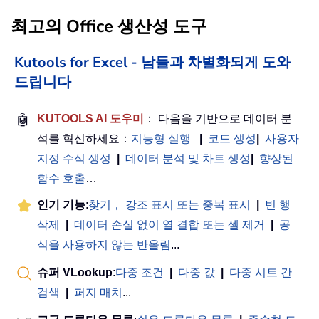
최고의 Office 생산성 도구
Kutools for Excel - 남들과 차별화되게 도와
드립니다
🤖
KUTOOLS AI 도우미
： 다음을 기반으로 데이터 분
석를 혁신하세요：
지능형 실행
|
코드 생성
|
사용자
지정 수식 생성
|
데이터 분석 및 차트 생성
|
향상된
함수 호출
…
인기 기능
:
찾기， 강조 표시 또는 중복 표시
|
빈 행
삭제
|
데이터 손실 없이 열 결합 또는 셀 제거
|
공
식을 사용하지 않는 반올림
...
슈퍼 VLookup
:
다중 조건
|
다중 값
|
다중 시트 간
검색
|
퍼지 매치
...