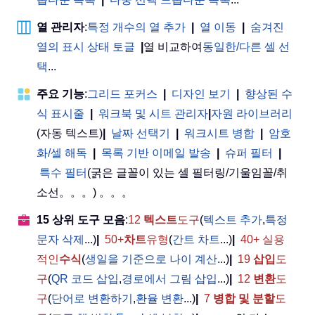
열 관리자
:
특정 개수의 열 추가
|
열 이동
|
숨겨진
열의 표시 상태 토글
|
열 비교하여
동일한/다른 셀 선
택
...
주요 기능
:
그리드 포커스
|
디자인 보기
|
향상된 수
식 표시줄
|
워크북 및 시트 관리자
|
자원 라이브러리
(자동 텍스트)
|
날짜 선택기
|
워크시트 병합
|
암호
화/셀 해독
|
목록 기반 이메일 발송
|
슈퍼 필터
|
특수 필터
(굵은 글꼴이 있는 셀 필터링/기울임꼴/취
소선。。。) 。。。
15 상위 도구 모음
:
12
텍스트
도구
(
텍스트 추가
,
특정
문자 삭제
...)
|
50+
차트
유형
(
간트 차트
...)
|
40+ 실용
적인
수식
(
생일을 기준으로 나이 계산
...)
|
19
삽입
도
구
(
QR 코드 삽입
,
경로에서 그림 삽입
...)
|
12
변환
도
구
(
단어로 변환하기
,
환율 변환
...)
|
7
병합 및 분할
도