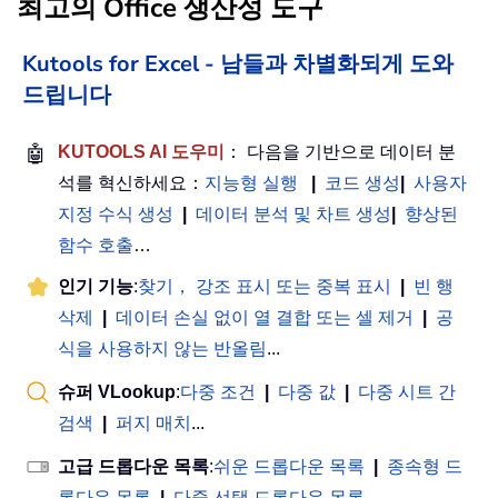
최고의 Office 생산성 도구
Kutools for Excel - 남들과 차별화되게 도와
드립니다
🤖
KUTOOLS AI 도우미
： 다음을 기반으로 데이터 분
석를 혁신하세요：
지능형 실행
|
코드 생성
|
사용자
지정 수식 생성
|
데이터 분석 및 차트 생성
|
향상된
함수 호출
…
인기 기능
:
찾기， 강조 표시 또는 중복 표시
|
빈 행
삭제
|
데이터 손실 없이 열 결합 또는 셀 제거
|
공
식을 사용하지 않는 반올림
...
슈퍼 VLookup
:
다중 조건
|
다중 값
|
다중 시트 간
검색
|
퍼지 매치
...
고급 드롭다운 목록
:
쉬운 드롭다운 목록
|
종속형 드
롭다운 목록
|
다중 선택 드롭다운 목록
...