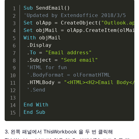
Copy
Sub
 SendEmail
(
)
'Updated by Extendoffice 2018/3/5
Set
 olApp 
=
 CreateObject
(
"Outlook.app
Set
 objMail 
=
 olApp
.
CreateItem
(
olMail
With
 objMail

.
Display

.
To
=
"Email address"
.
Subject 
=
"Send email"
'HTML for fun
'.BodyFormat = olFormatHTML
.
HTMLBody 
=
"<HTML><H2>Email Body</B
'.Send
End
With
End
Sub
3. 왼쪽 패널에서 ThisWorkbook 을 두 번 클릭해