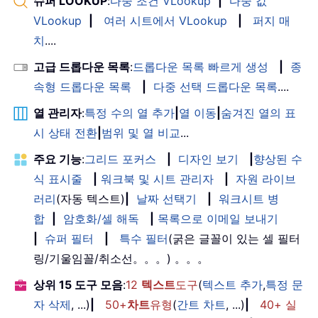
슈퍼 LOOKUP
:
다중 조건 VLookup
|
다중 값
VLookup
|
여러 시트에서 VLookup
|
퍼지 매
치
....
고급 드롭다운 목록
:
드롭다운 목록 빠르게 생성
|
종
속형 드롭다운 목록
|
다중 선택 드롭다운 목록
....
열 관리자
:
특정 수의 열 추가
|
열 이동
|
숨겨진 열의 표
시 상태 전환
|
범위 및 열 비교
...
주요 기능
:
그리드 포커스
|
디자인 보기
|
향상된 수
식 표시줄
|
워크북 및 시트 관리자
|
자원 라이브
러리
(자동 텍스트)
|
날짜 선택기
|
워크시트 병
합
|
암호화/셀 해독
|
목록으로 이메일 보내기
|
슈퍼 필터
|
특수 필터
(굵은 글꼴이 있는 셀 필터
링/기울임꼴/취소선。。。) 。。。
상위 15 도구 모음
:
12
텍스트
도구
(
텍스트 추가
,
특정 문
자 삭제
, ...)
|
50+
차트
유형
(
간트 차트
, ...)
|
40+ 실