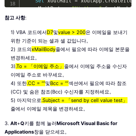
Set
 xOutMail 
=
 xOutApp
.
CreateItem
    xMailBody 
=
"Hi there"
&
 vbNewLin
"This is line 1"
&
 vbNe
참고 사항
:
"This is line 2"
On
Error
Resume
Next
1) VBA 코드에서
D7
및
value > 200
은 이메일을 보내기
With
 xOutMail

위한 기준이 되는 셀과 셀 값입니다。
.
To
=
"Email Address"
2) 코드의
xMailBody
줄에서 필요에 따라 이메일 본문을
.
CC 
=
""
변경하세요。
.
BCC 
=
""
3)
.To = 「이메일 주소」
줄에서 이메일 주소을 수신자
.
Subject 
=
"send by cell valu
이메일 주소로 바꾸세요。
.
Body 
=
 xMailBody

4) 또한
.CC = “”
및
Bcc = “”
섹션에서 필요에 따라 참조
.
Display   
'or use .Send
(CC) 및 숨은 참조(Bcc) 수신자를 지정하세요。
End
With
On
Error
GoTo
0
5) 마지막으로
.Subject = 「send by cell value test」
Set
 xOutMail 
=
Nothing
줄에서 이메일 제목을 변경하세요。
Set
 xOutApp 
=
Nothing
End
Sub
3.
Alt
+
Q
키를 함께 눌러
Microsoft Visual Basic for
Applications
창을 닫으세요。