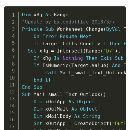
Copy
Dim
 xRg 
As
'Update by Extendoffice 2018/3/7
Private
Sub
 Worksheet_Change
(
ByVal
 Ta
On
Error
Resume
Next
If
 Target
.
Cells
.
Count 
>
1
Then
Ex
Set
 xRg 
=
 Intersect
(
Range
(
"D7"
)
,
 Ta
If
 xRg 
Is
Nothing
Then
Exit
Sub
If
 IsNumeric
(
Target
.
Value
)
And
 Ta
Call
 Mail_small_Text_Outlook

End
If
End
Sub
Sub
 Mail_small_Text_Outlook
(
)
Dim
 xOutApp 
As
Object
Dim
 xOutMail 
As
Object
Dim
 xMailBody 
As
String
Set
 xOutApp 
=
 CreateObject
(
"Outlo