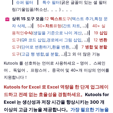
|
슈퍼 필터
|
특수 필터
(굵은 글꼴이 있는 셀 필터
링/기울임꼴/취소선。。。) 。。。
상위 15 도구 모음
:
12
텍스트
도구
(
텍스트 추가
,
특정 문
자 삭제
, ...)
|
50+
차트
유형
(
간트 차트
, ...)
|
40+ 실
용적인
수식
(
생일을 기준으로 나이 계산
, ...)
|
19
삽입
도구
(
QR 코드 삽입
,
경로에서 그림 삽입
, ...)
|
12
변환
도구
(
단어로 변환하기
,
환율 변환
, ...)
|
7
병합 및 분할
도구
(
고급 행 병합
,
셀 분할
, ...)
|
그 외 더 많은 기능
Kutools 를 선호하는 언어로 사용하세요 – 영어， 스페인
어， 독일어， 프랑스어， 중국어 및 40+개 이상의 언어를
지원합니다！
Kutools for Excel 로 Excel 역량을 한 단계 업그레이
드하고 전례 없는 효율성을 경험하세요。
Kutools for
Excel 는 생산성과 저장 시간을 향상시키는 300 개
이상의 고급 기능을 제공합니다。
가장 필요한 기능을