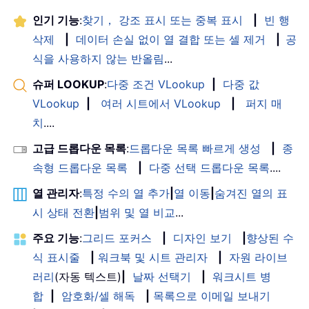
인기 기능
:
찾기， 강조 표시 또는 중복 표시
|
빈 행
삭제
|
데이터 손실 없이 열 결합 또는 셀 제거
|
공
식을 사용하지 않는 반올림
...
슈퍼 LOOKUP
:
다중 조건 VLookup
|
다중 값
VLookup
|
여러 시트에서 VLookup
|
퍼지 매
치
....
고급 드롭다운 목록
:
드롭다운 목록 빠르게 생성
|
종
속형 드롭다운 목록
|
다중 선택 드롭다운 목록
....
열 관리자
:
특정 수의 열 추가
|
열 이동
|
숨겨진 열의 표
시 상태 전환
|
범위 및 열 비교
...
주요 기능
:
그리드 포커스
|
디자인 보기
|
향상된 수
식 표시줄
|
워크북 및 시트 관리자
|
자원 라이브
러리
(자동 텍스트)
|
날짜 선택기
|
워크시트 병
합
|
암호화/셀 해독
|
목록으로 이메일 보내기