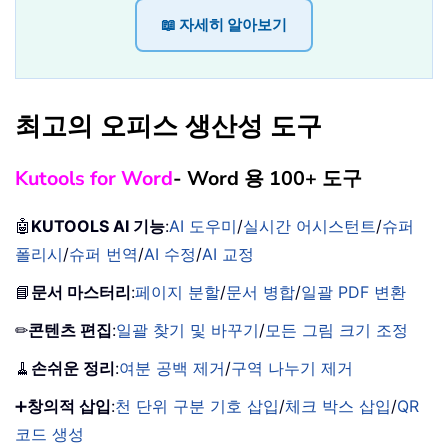
📖 자세히 알아보기
최고의 오피스 생산성 도구
Kutools for Word
- Word 용 100+ 도구
🤖
KUTOOLS AI 기능
:
AI 도우미
/
실시간 어시스턴트
/
슈퍼
폴리시
/
슈퍼 번역
/
AI 수정
/
AI 교정
📘
문서 마스터리
:
페이지 분할
/
문서 병합
/
일괄 PDF 변환
✏
콘텐츠 편집
:
일괄 찾기 및 바꾸기
/
모든 그림 크기 조정
🧹
손쉬운 정리
:
여분 공백 제거
/
구역 나누기 제거
➕
창의적 삽입
:
천 단위 구분 기호 삽입
/
체크 박스 삽입
/
QR
코드 생성