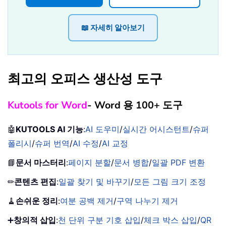
📖 자세히 알아보기
최고의 오피스 생산성 도구
Kutools for Word
- Word 용 100+ 도구
🤖
KUTOOLS AI 기능
:
AI 도우미
/
실시간 어시스턴트
/
슈퍼
폴리시
/
슈퍼 번역
/
AI 수정
/
AI 교정
📘
문서 마스터리
:
페이지 분할
/
문서 병합
/
일괄 PDF 변환
✏
콘텐츠 편집
:
일괄 찾기 및 바꾸기
/
모든 그림 크기 조정
🧹
손쉬운 정리
:
여분 공백 제거
/
구역 나누기 제거
➕
창의적 삽입
:
천 단위 구분 기호 삽입
/
체크 박스 삽입
/
QR