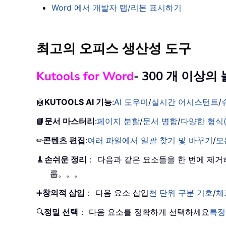
Word 에서 개발자 탭/리본 표시하기
최고의 오피스 생산성 도구
Kutools for Word
- 300 개 이상
🤖
KUTOOLS AI 기능
:
AI 도우미
/
실시간 어시스턴트
/
📘
문서 마스터리
:
페이지 분할
/
문서 병합
/
다양한 형식(
✏
콘텐츠 편집
:
여러 파일에서 일괄 찾기 및 바꾸기
/
모
🧹
손쉬운 정리
： 다음과 같은 요소들을 한 번에 제
룹。。。
➕
창의적 삽입
： 다음 요소 삽입
천 단위 구분 기호
/
체
🔍
정밀 선택
： 다음 요소를 정확하게 선택하세요
특정