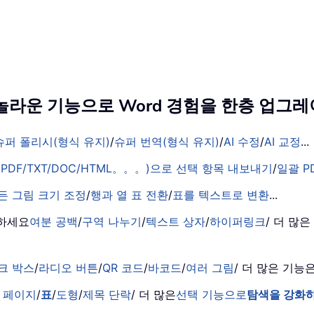
의 놀라운 기능으로 Word 경험을 한층 업
슈퍼 폴리시(형식 유지)
/
슈퍼 번역(형식 유지)
/
AI 수정
/
AI 교정
...
PDF/TXT/DOC/HTML。。。)으로 선택 항목 내보내기
/
일괄 P
든 그림 크기 조정
/
행과 열 표 전환
/
표를 텍스트로 변환
...
거하세요
여분 공백
/
구역 나누기
/
텍스트 상자
/
하이퍼링크
/ 더 많
크 박스
/
라디오 버튼
/
QR 코드
/
바코드
/
여러 그림
/ 더 많은 기
 페이지
/
표
/
도형
/
제목 단락
/ 더 많은
선택 기능으로
탐색을 강화