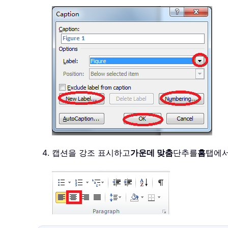
캡션을 강조 표시하고
가운데 맞춤
단추를
홈
탭에