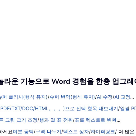
의 놀라운 기능으로 Word 경험을 한층 업
슈퍼 폴리시(형식 유지)
/
슈퍼 번역(형식 유지)
/
AI 수정
/
AI 교정
...
PDF/TXT/DOC/HTML。。。)으로 선택 항목 내보내기
/
일괄 P
든 그림 크기 조정
/
행과 열 표 전환
/
표를 텍스트로 변환
...
거하세요
여분 공백
/
구역 나누기
/
텍스트 상자
/
하이퍼링크
/ 더 많