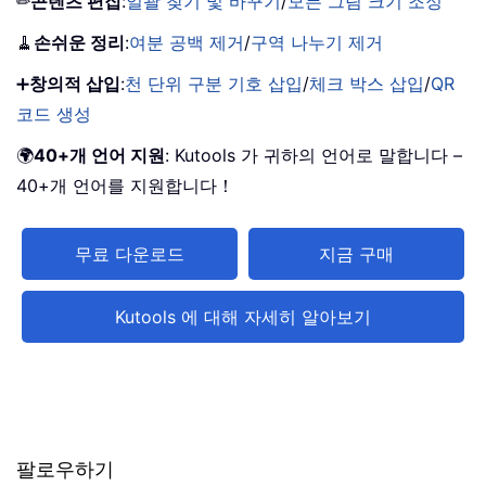
✏
콘텐츠 편집
:
일괄 찾기 및 바꾸기
/
모든 그림 크기 조정
🧹
손쉬운 정리
:
여분 공백 제거
/
구역 나누기 제거
➕
창의적 삽입
:
천 단위 구분 기호 삽입
/
체크 박스 삽입
/
QR
코드 생성
🌍
40+개 언어 지원
: Kutools 가 귀하의 언어로 말합니다 –
40+개 언어를 지원합니다！
무료 다운로드
지금 구매
Kutools 에 대해 자세히 알아보기
팔로우하기