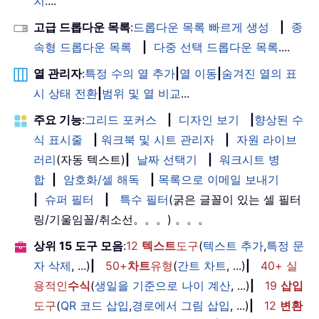
치
....
고급 드롭다운 목록
:
드롭다운 목록 빠르게 생성
|
종
속형 드롭다운 목록
|
다중 선택 드롭다운 목록
....
열 관리자
:
특정 수의 열 추가
|
열 이동
|
숨겨진 열의 표
시 상태 전환
|
범위 및 열 비교
...
주요 기능
:
그리드 포커스
|
디자인 보기
|
향상된 수
식 표시줄
|
워크북 및 시트 관리자
|
자원 라이브
러리
(자동 텍스트)
|
날짜 선택기
|
워크시트 병
합
|
암호화/셀 해독
|
목록으로 이메일 보내기
|
슈퍼 필터
|
특수 필터
(굵은 글꼴이 있는 셀 필터
링/기울임꼴/취소선。。。) 。。。
상위 15 도구 모음
:
12
텍스트
도구
(
텍스트 추가
,
특정 문
자 삭제
, ...)
|
50+
차트
유형
(
간트 차트
, ...)
|
40+ 실
용적인
수식
(
생일을 기준으로 나이 계산
, ...)
|
19
삽입
도구
(
QR 코드 삽입
,
경로에서 그림 삽입
, ...)
|
12
변환