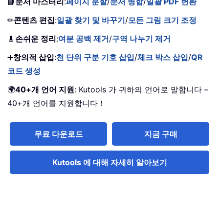
📘
문서 마스터리
:
페이지 분할
/
문서 병합
/
일괄 PDF 변환
✏
콘텐츠 편집
:
일괄 찾기 및 바꾸기
/
모든 그림 크기 조정
🧹
손쉬운 정리
:
여분 공백 제거
/
구역 나누기 제거
➕
창의적 삽입
:
천 단위 구분 기호 삽입
/
체크 박스 삽입
/
QR
코드 생성
🌍
40+개 언어 지원
: Kutools 가 귀하의 언어로 말합니다 –
40+개 언어를 지원합니다！
무료 다운로드
지금 구매
Kutools 에 대해 자세히 알아보기