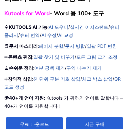
Kutools for Word
- Word 용 100+ 도구
🤖
KUTOOLS AI 기능
:
AI 도우미
/
실시간 어시스턴트
/
슈퍼
폴리시
/
슈퍼 번역
/
AI 수정
/
AI 교정
📘
문서 마스터리
:
페이지 분할
/
문서 병합
/
일괄 PDF 변환
✏
콘텐츠 편집
:
일괄 찾기 및 바꾸기
/
모든 그림 크기 조정
🧹
손쉬운 정리
:
여분 공백 제거
/
구역 나누기 제거
➕
창의적 삽입
:
천 단위 구분 기호 삽입
/
체크 박스 삽입
/
QR
코드 생성
🌍
40+개 언어 지원
: Kutools 가 귀하의 언어로 말합니다 –
40+개 언어를 지원합니다！
무료 다운로드
지금 구매