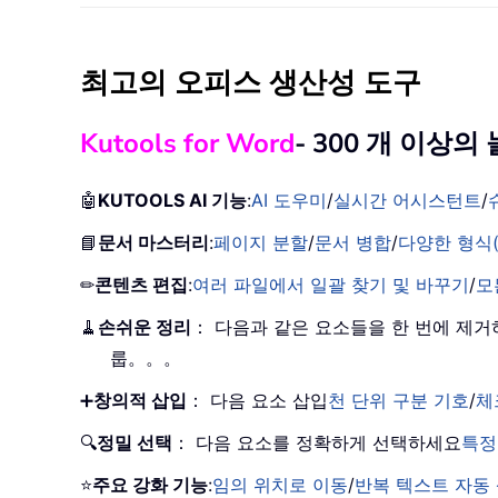
최고의 오피스 생산성 도구
Kutools for Word
- 300 개 이상
🤖
KUTOOLS AI 기능
:
AI 도우미
/
실시간 어시스턴트
/
📘
문서 마스터리
:
페이지 분할
/
문서 병합
/
다양한 형식(
✏
콘텐츠 편집
:
여러 파일에서 일괄 찾기 및 바꾸기
/
모
🧹
손쉬운 정리
： 다음과 같은 요소들을 한 번에 제
룹。。。
➕
창의적 삽입
： 다음 요소 삽입
천 단위 구분 기호
/
체
🔍
정밀 선택
： 다음 요소를 정확하게 선택하세요
특정
⭐
주요 강화 기능
:
임의 위치로 이동
/
반복 텍스트 자동