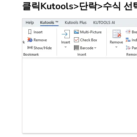
클릭
Kutools
>
단락
>
수식 선