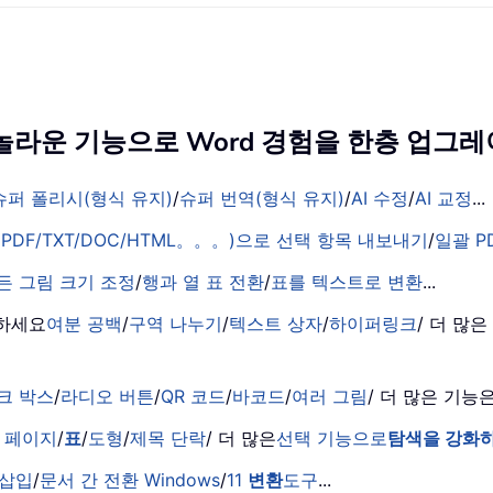
의 놀라운 기능으로 Word 경험을 한층 업
슈퍼 폴리시(형식 유지)
/
슈퍼 번역(형식 유지)
/
AI 수정
/
AI 교정
...
PDF/TXT/DOC/HTML。。。)으로 선택 항목 내보내기
/
일괄 P
든 그림 크기 조정
/
행과 열 표 전환
/
표를 텍스트로 변환
...
거하세요
여분 공백
/
구역 나누기
/
텍스트 상자
/
하이퍼링크
/ 더 많
크 박스
/
라디오 버튼
/
QR 코드
/
바코드
/
여러 그림
/ 더 많은 기
 페이지
/
표
/
도형
/
제목 단락
/ 더 많은
선택 기능으로
탐색을 강화
 삽입
/
문서 간 전환 Windows
/
11
변환
도구
...